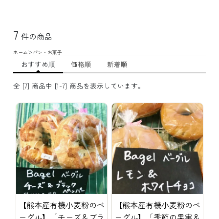
7
件の商品
ホーム
＞
パン・お菓子
おすすめ順
価格順
新着順
全 [7] 商品中 [1-7] 商品を表示しています。
【熊本産有機小麦粉のベ
【熊本産有機小麦粉のベ
ーグル】「チーズ＆ブラ
ーグル】「季節の果実＆