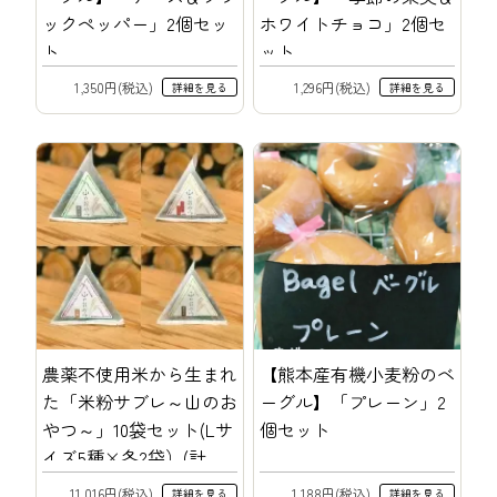
ックペッパー」2個セッ
ホワイトチョコ」2個セ
ト
ット
1,350円(税込)
1,296円(税込)
詳細を見る
詳細を見る
農薬不使用米から生まれ
【熊本産有機小麦粉のベ
た「米粉サブレ～山のお
ーグル】「プレーン」2
やつ～」10袋セット(Lサ
個セット
イズ5種×各2袋）(計
1,050g)
11,016円(税込)
1,188円(税込)
詳細を見る
詳細を見る