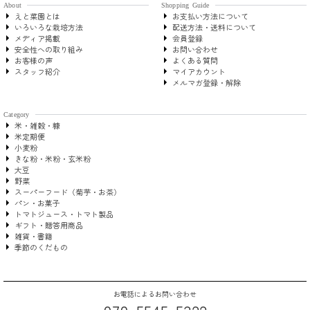
About
Shopping Guide
えと菜園とは
お支払い方法について
いろいろな栽培方法
配送方法・送料について
メディア掲載
会員登録
安全性への取り組み
お問い合わせ
お客様の声
よくある質問
スタッフ紹介
マイアカウント
メルマガ登録・解除
Category
米・雑穀・糠
米定期便
小麦粉
きな粉・米粉・玄米粉
大豆
野菜
スーパーフード（菊芋・お茶）
パン・お菓子
トマトジュース・トマト製品
ギフト・贈答用商品
雑貨・書籍
季節のくだもの
お電話によるお問い合わせ