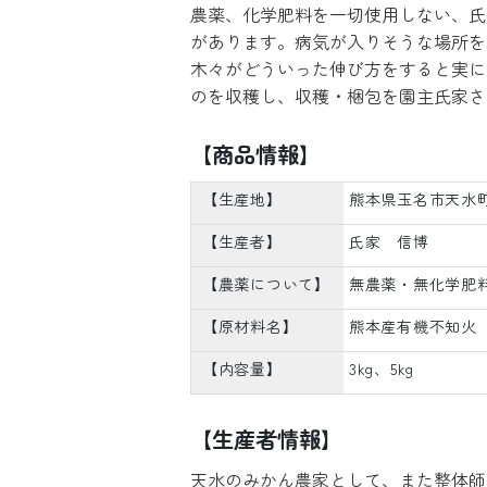
農薬、化学肥料を一切使用しない、氏
があります。病気が入りそうな場所を
木々がどういった伸び方をすると実に
のを収穫し、収穫・梱包を園主氏家さ
【商品情報】
【生産地】
熊本県玉名市天水
【生産者】
氏家 信博
【農薬について】
無農薬・無化学肥
【原材料名】
熊本産有機不知火
【内容量】
3kg、5kg
【生産者情報】
天水のみかん農家として、また整体師