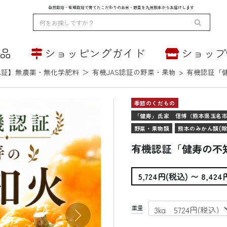
自然栽培・有機栽培で育てたこだわりのお米・野菜を九州熊本からお届けします
品
ショッピングガイド
ショップ
の他の商品
米定期便
野菜
配送方法・送料について
いろいろな栽培方法
スタッフ紹介
会員登録
ギフト・贈答用
季節のくだも
小麦粉
認証】無農薬・無化学肥料
＞
有機JAS認証の野菜・果物
>
有機認証「
季節のくだもの
「健寿」氏家 信博（熊本県玉名
野菜・果物類
熊本のみかん類(除
有機認証「健寿の不
5,724円(税込) 〜 8,42
重量