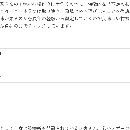
家さんの美味い柑橘作りは土作りの他に、特徴的な「剪定の技
木々一本一本見つけ取り除き、圃場の外へ運び出すことを徹底
味が乗るのかを長年の経験から剪定していくので美味しい柑橘
ん自身の目でチェックしています。
町
料
として自身の診療所も開設されている氏家さん。若いスポーツ