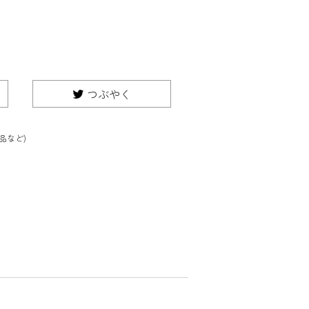
つぶやく
品など)
る