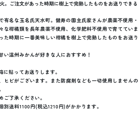
火。ご注文があった時期に樹上で完熟したものをお送りできる
で有名な玉名氏天水町。健寿の園主氏家さんが農薬不使用
々な柑橘類を長年農薬不使用、化学肥料不使用で育てています
った時期に一番美味しい柑橘を樹上で完熟したものをお送
甘い温州みかんが好きな人におすすめ！
第箱に貼ってお送りします。
、ヒビがございます。また防腐剤なども一切使用しません
。
めご了承ください。
送料1100円(税込1210円)がかかります。