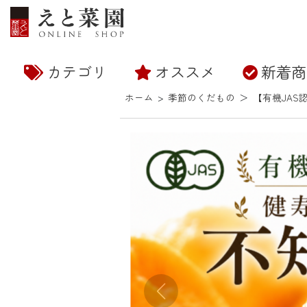
カテゴリ
オススメ
新着商
トマトジュース・トマト製品
スーパーフード（菊芋・お
特定商取引法に基づく表記
お支払い方法について
米・雑穀
メルマガ登録・解除
大豆
よくある質問
えと菜園とは
お客様の声
そ
ホーム
>
季節のくだもの
＞
【有機JAS
茶）