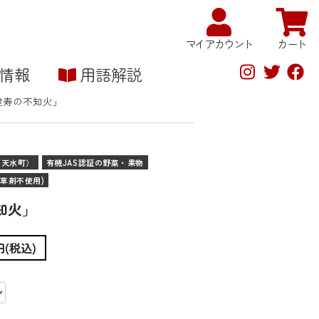
マイアカウント
カート
情報
用語解説
商品
の
プライバシーポリシー
安全性への取り組み
マイアカウント
お問い合わせ
きな粉・米粉
パン・お菓子
雑貨・書籍
健寿の不知火」
市天水町）
有機JAS認証の野菜・果物
草剤不使用)
知火」
4円(税込)