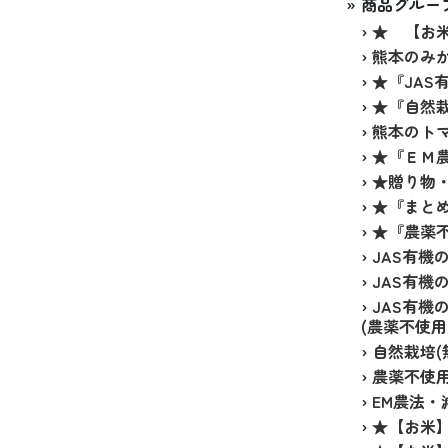
» 商品グルー
›
★ 【お
›
熊本のみか
›
★『JAS
›
★『自然栽
›
熊本のトマ
›
★『ＥＭ
›
★贈り物
›
★『まと
›
★『農薬不
›
JAS有機
›
JAS有機
›
JAS有機
(農薬不使
›
自然栽培(
›
農薬不使
›
EM農法・
›
★【お米】