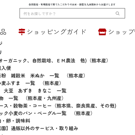
自然栽培・有機栽培で育てたこだわりのお米・野菜を九州熊本からお届けします
品
ショッピングガイド
ショップ
の他の商品
米定期便
野菜
配送方法・送料について
いろいろな栽培方法
スタッフ紹介
会員登録
ギフト・贈答用
季節のくだも
小麦粉
ジ
リ
(オーガニック、自然栽培、ＥＭ農法 他)（熊本産）
購入便
米粉 雑穀米 米ぬか 一覧 （熊本産）
小麦ふすま 一覧 （熊本産）
産 大豆 あずき きなこ 一覧
果物 一覧 （熊本産・九州産）
ュース・穀物茶・コーヒー（熊本県、奈良県産、その他)
ニック小麦のパン・ベーグル一覧 （熊本産）
肉・卵・調味料
菜園】通販以外のサービス・取り組み