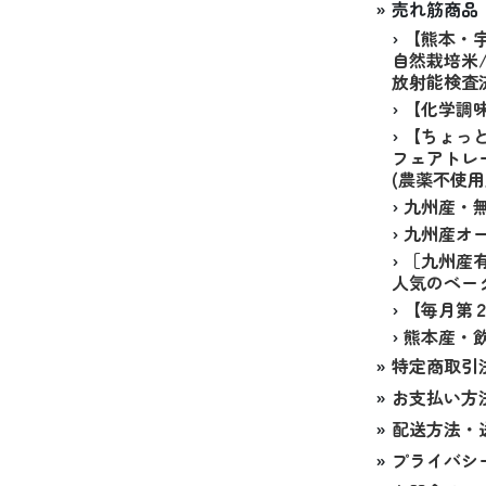
» 売れ筋商品
›
【熊本・
自然栽培米
放射能検査済
›
【化学調
›
【ちょっ
フェアトレー
(農薬不使用
›
九州産・無
›
九州産オー
›
［九州産
人気のベーグ
›
【毎月第
›
熊本産・飲
»
特定商取引
»
お支払い方
»
配送方法・
»
プライバシ