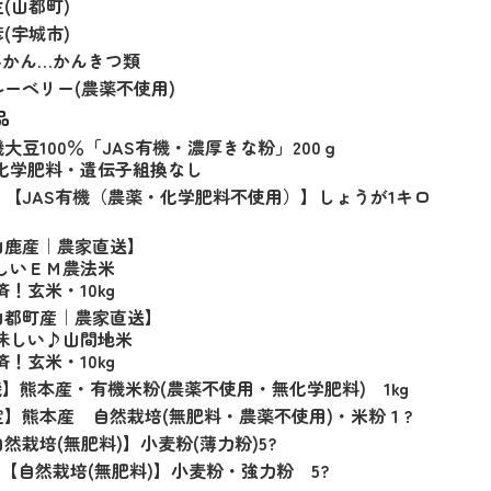
(山都町)
(宇城市)
みかん…かんきつ類
ーベリー(農薬不使用)
品
大豆100％「JAS有機・濃厚きな粉」200ｇ
化学肥料・遺伝子組換なし
【JAS有機（農薬・化学肥料不使用）】しょうが1キロ
山鹿産｜農家直送】
しいＥＭ農法米
！玄米・10kg
山都町産｜農家直送】
味しい♪山間地米
！玄米・10kg
機】熊本産・有機米粉(農薬不使用・無化学肥料) 1kg
】熊本産 自然栽培(無肥料・農薬不使用)・米粉１?
然栽培(無肥料)】小麦粉(薄力粉)5?
]【自然栽培(無肥料)】小麦粉・強力粉 5?