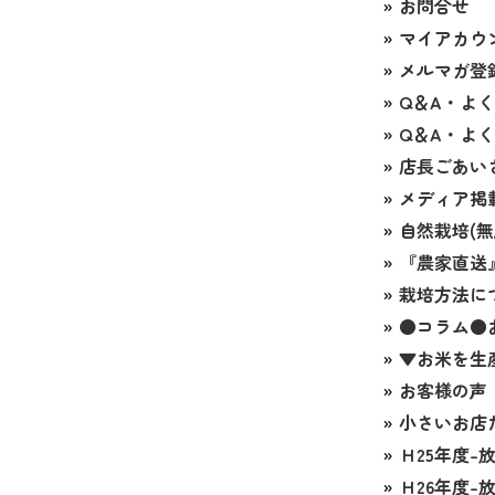
»
お問合せ
»
マイアカウ
»
メルマガ登
»
Q＆A・よ
»
Q＆A・よ
»
店長ごあい
»
メディア掲
»
自然栽培(無
»
『農家直送
»
栽培方法に
»
●コラム●
»
▼お米を生
»
お客様の声
»
小さいお店
»
Ｈ25年度-
»
Ｈ26年度-