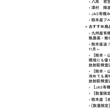
›
八高 君生
›
澤村 輝彦
›
JAS有機
›
熊本産ブル
» おすすめ商
›
九州産有機
無農薬・無
›
熊本直送！
11月～
›
【熊本・
環境にも優
放射能検査済
›
【熊本・
冷めても美
放射能検査済
›
【JAS有
›
【数量限定
›
熊本産【自
›
[数量限定