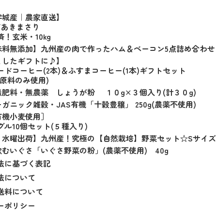
宇城産｜農家直送】
/あきまさり
！玄米・10kg
味料無添加】九州産の肉で作ったハム＆ベーコン5点詰め合わせ
としたギフトに♪】
ドコーヒー(2本)＆ふすまコーヒー(1本)ギフトセット
原料のみ使用)
肥料・無農薬 しょうが粉 １０g×３個入り(計３０g)
ガニック雑穀・JAS有機「十穀豊穣」 250g(農薬不使用)
有機小麦使用］
ル10個セット(５種入り)
２水曜出荷】九州産！究極の【自然栽培】野菜セット☆Sサイズ
むいぐさ「いぐさ野菜の粉」(農薬不使用) 40g
法に基づく表記
法について
送料について
ーポリシー