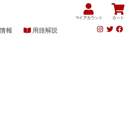
マイアカウント
カート
情報
用語解説
商品
の
プライバシーポリシー
安全性への取り組み
マイアカウント
お問い合わせ
きな粉・米粉
パン・お菓子
雑貨・書籍