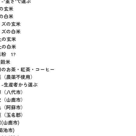
-‘重さ‘で選ぶ
の玄米
の白米
イズの玄米
イズの白米
上の玄米
上の白米
粉 1?
雑穀米
用のお茶・紅茶・コーヒー
栗（農薬不使用）
】-生産者から選ぶ
博（八代市）
次（山鹿市）
也（阿蘇市）
臣（玉名郡）
(山鹿市)
菊池市)