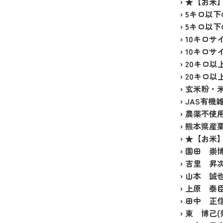
›
★【お米】
›
5キロ以下
›
5キロ以下
›
10キロサ
›
10キロサ
›
20キロ以
›
20キロ以
›
玄米粉・米
›
JAS有機
›
農薬不使
›
熊本県産
›
★【お米
›
園田 崇
›
吉里 昇
›
山本 誠
›
上原 泰
›
田中 正信
›
東 博己(