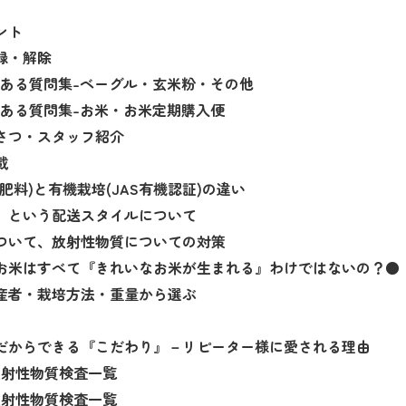
ント
録・解除
くある質問集-ベーグル・玄米粉・その他
くある質問集-お米・お米定期購入便
さつ・スタッフ紹介
載
肥料)と有機栽培(JAS有機認証)の違い
』という配送スタイルについて
ついて、放射性物質についての対策
お米はすべて『きれいなお米が生まれる』わけではないの？●
産者・栽培方法・重量から選ぶ
だからできる『こだわり』－リピーター様に愛される理由
放射性物質検査一覧
放射性物質検査一覧