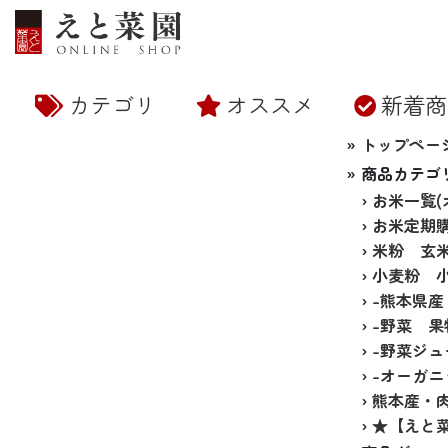
カテゴリ
オススメ
新着商
トマトジュース・トマト製品
スーパーフード（菊芋・お
特定商取引法に基づく表記
お支払い方法について
米・雑穀
メルマガ登録・解除
大豆
よくある質問
えと菜園とは
お客様の声
そ
»
トップペー
茶）
» 商品カテゴ
›
お米一覧
›
お米定期
›
米粉 玄
›
小麦粉 
›
-熊本県
›
-野菜 
›
-野菜ジ
›
-オーガ
›
熊本産・
›
★【えと